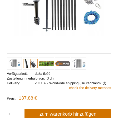
Verfügbarkeit:
duża ilość
Zustellung innerhalb von:
3 dni
Delivery:
20,00 €
- Worldwide shipping
(Deutschland)
check the delivery methods
The price does not include any possible payment costs
137,88 €
Preis:
zum warenkorb hinzufügen