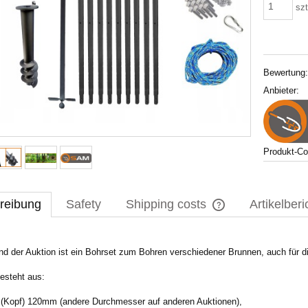
szt
Bewertung
Anbieter:
Produkt-C
reibung
Safety
Shipping costs
Artikelberi
The price does not i
d der Auktion ist ein Bohrset zum Bohren verschiedener Brunnen, auch für 
payment costs
esteht aus:
(Kopf) 120mm (andere Durchmesser auf anderen Auktionen),