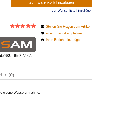
zum warenkorb hinzufügen
.
zur Wunschliste hinzufügen
:
Stellen Sie Fragen zum Artikel
einem Freund empfehlen
Ihren Bericht hinzufügen
ode/SKU:
9532-7780A
chte (0)
nclude any possible
die eigene Wasserentnahme.