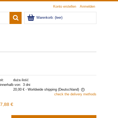
Konto erstellen
Anmelden
Warenkorb:
(leer)
it:
duża ilość
innerhalb von:
3 dni
20,00 €
- Worldwide shipping
(Deutschland)
check the delivery methods
The price does not include any possible
7,88 €
payment costs