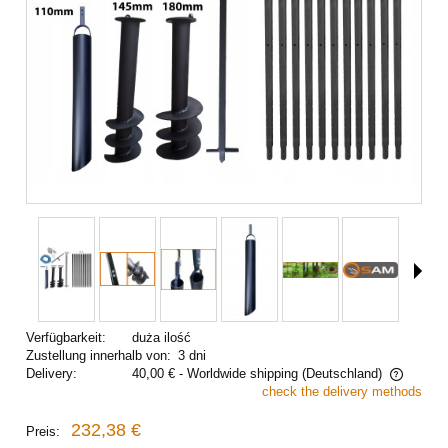
Verfügbarkeit:
duża ilość
Zustellung innerhalb von:
3 dni
Delivery:
40,00 €
- Worldwide shipping
(Deutschland)
check the delivery methods
The price does not include any possible payment costs
232,38 €
Preis: