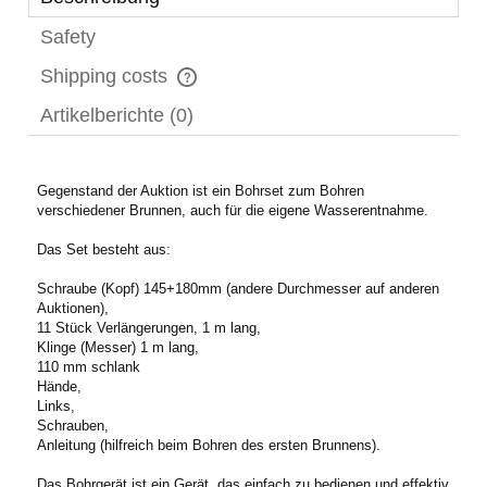
Safety
Shipping costs
The price does not include any possible payment costs
Artikelberichte (0)
Gegenstand der Auktion ist ein Bohrset zum Bohren
verschiedener Brunnen, auch für die eigene Wasserentnahme.
Das Set besteht aus:
Schraube (Kopf) 145+180mm (andere Durchmesser auf anderen
Auktionen),
11 Stück Verlängerungen, 1 m lang,
Klinge (Messer) 1 m lang,
110 mm schlank
Hände,
Links,
Schrauben,
Anleitung (hilfreich beim Bohren des ersten Brunnens).
Das Bohrgerät ist ein Gerät, das einfach zu bedienen und effektiv