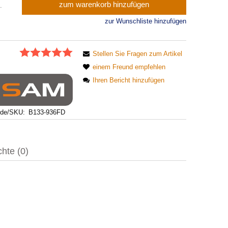
zum warenkorb hinzufügen
.
zur Wunschliste hinzufügen
:
Stellen Sie Fragen zum Artikel
einem Freund empfehlen
Ihren Bericht hinzufügen
ode/SKU:
B133-936FD
chte (0)
nclude any possible