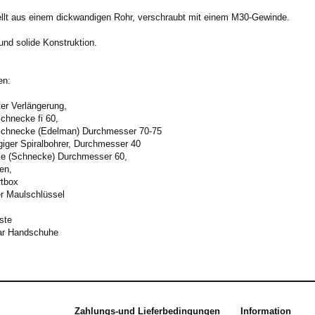
llt aus einem dickwandigen Rohr, verschraubt mit einem M30-Gewinde.
und solide Konstruktion.
en:
er Verlängerung,
chnecke fi 60,
schnecke (Edelman) Durchmesser 70-75
iger Spiralbohrer, Durchmesser 40
e (Schnecke) Durchmesser 60,
en,
rtbox
r Maulschlüssel
ste
ar Handschuhe
Zahlungs-und Lieferbedingungen
Information