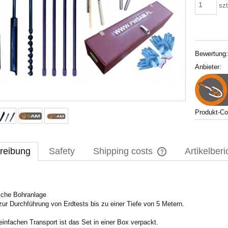
szt
Bewertung
Anbieter:
Produkt-C
reibung
Safety
Shipping costs
Artikelberi
The price does not i
payment costs
sche Bohranlage
zur Durchführung von Erdtests bis zu einer Tiefe von 5 Metern.
einfachen Transport ist das Set in einer Box verpackt.