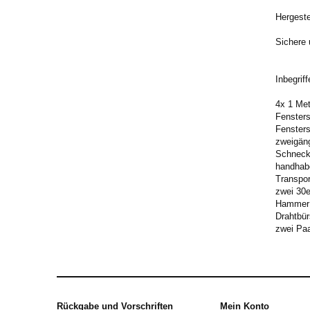
Hergeste
Sichere 
Inbegriff
4x 1 Met
Fensters
Fenster
zweigäng
Schneck
handhab
Transpo
zwei 30e
Hammer
Drahtbür
zwei Pa
Rückgabe und Vorschriften
Mein Konto