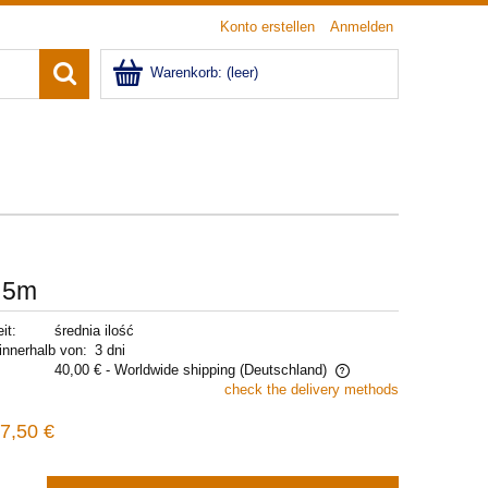
Konto erstellen
Anmelden
Warenkorb:
(leer)
s 5m
it:
średnia ilość
innerhalb von:
3 dni
40,00 €
- Worldwide shipping
(Deutschland)
check the delivery methods
The price does not include any possible
7,50 €
payment costs