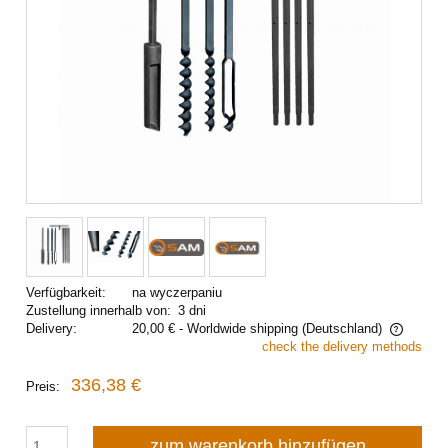
Verfügbarkeit:
na wyczerpaniu
Zustellung innerhalb von:
3 dni
Delivery:
20,00 €
- Worldwide shipping
(Deutschland)
check the delivery methods
The price does not include any possible payment costs
336,38 €
Preis:
zum warenkorb hinzufügen